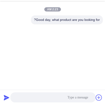
الجودة
2:23 AM
خريطة
Good day, what product are you looking for?
الموقع
سياسة
الخصوصية
NU - GUARD 31 '' الدرابزين لفة تشكيل آلة عالية الكفاءة 10-
15m / Min
آلة تشكيل حواجز الطرق السريعة
2025-03-10
115 الرؤى