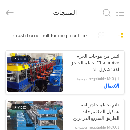
Famous
International
Trading
المنتجات
Co.,
Ltd.
All
Rights
Reserved.
المنزل
crash barrier roll forming machine
المنتجات
اثنين من موجات الحزم
Chaindrive تحطم الحاجز
حولنا
لفة تشكيل آلة
negotiable MOQ:1 مجموعة
جولة
الاتصال
في
المصنع
دائم تحطم حاجز لفة
تشكيل آلة 3 موجات
الطريق السريع الدرابزين
مراقبة
ماكينة
negotiable MOQ:1 مجموعة