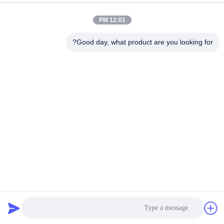
الجودة
12:01 PM
خريطة
Good day, what product are you looking for?
الموقع
سياسة
الخصوصية
بناء التجارية ماسوره التصريف لفة تشكيل آلة قطع عالية الدقة
آلة تشكيل الأنبوب السفلي
2025-03-10
10 الرؤى