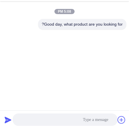
الجودة
5:08 PM
خريطة
Good day, what product are you looking for?
الموقع
سياسة
الخصوصية
ورشة عمل لوحة ساندويتش ماكينة خط إنتاج لوحة ساندويتش
EPS
آلة تشكيل لوحة ساندويتش
2025-03-10
152 الرؤى