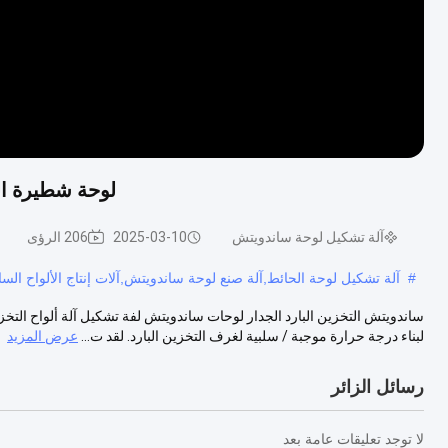
لوحة شطيرة الت
آلة تشكيل لوحة ساندويتش
2025-03-10
206 الرؤى
#
آلة تشكيل لوحة الحائط,آلة صنع لوحة ساندويتش,آلات إنتاج الألواح السا
لبناء درجة حرارة موجبة / سلبية لغرف التخزين البارد. لقد ت...
عرض المزيد
رسائل الزائر
لا توجد تعليقات عامة بعد