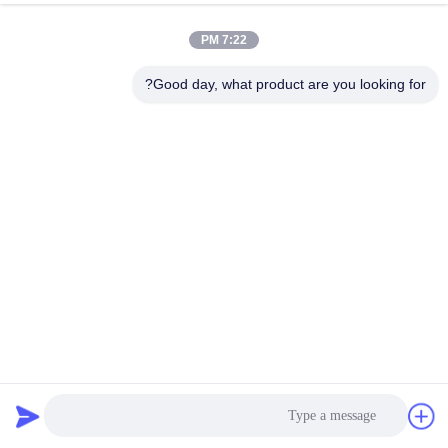
الجودة
7:22 PM
خريطة
Good day, what product are you looking for?
الموقع
سياسة
الخصوصية
بناء التجارية ماسوره التصريف لفة تشكيل آلة قطع عالية الدقة
آلة تشكيل الأنبوب السفلي
2025-03-10
10 الرؤى