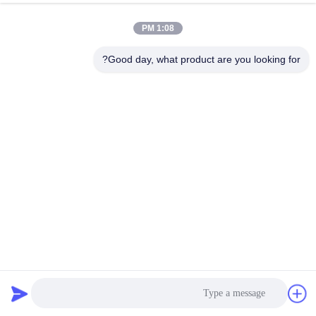
الجودة
1:08 PM
خريطة
Good day, what product are you looking for?
الموقع
سياسة
الخصوصية
18DB صوت مصراع الباب لفة تشكيل آلة منخفضة الضوضاء سهلة
الصيانة
آلة تشكيل باب المصراع
2025-03-10
24 الرؤى