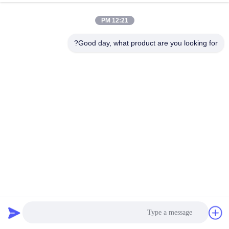
الجودة
12:21 PM
خريطة
Good day, what product are you looking for?
الموقع
سياسة
الخصوصية
دوبلكس مسمار معدني لفة تشكيل آلة محرك هيدروليكي 5 KW
عملية سهلة
آلة تشكيل اللفاف والمسار
2025-03-10
31 الرؤى