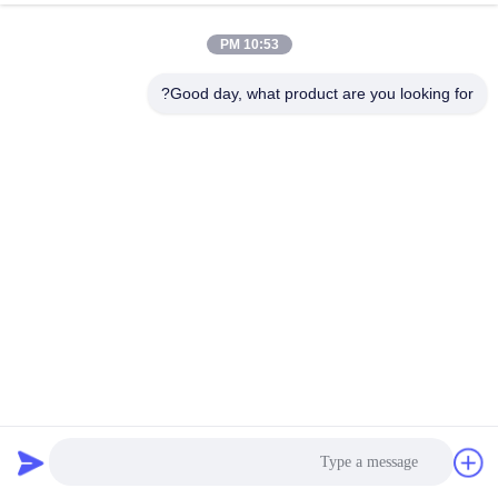
الجودة
10:53 PM
خريطة
Good day, what product are you looking for?
الموقع
سياسة
الخصوصية
مسمار للماء ومسار لفة تشكيل آلة عالية القوة ل PPGI GI AL
آلة تشكيل اللفاف والمسار
2025-03-10
31 الرؤى