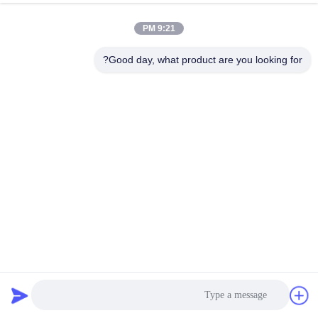
الجودة
9:21 PM
خريطة
Good day, what product are you looking for?
الموقع
سياسة
الخصوصية
Ondulado مصراع الباب لفة تشكيل آلة لألومنيوم الزنك سمك
0.12-0.4MM
آلة تشكيل باب المصراع
2025-03-10
24 الرؤى