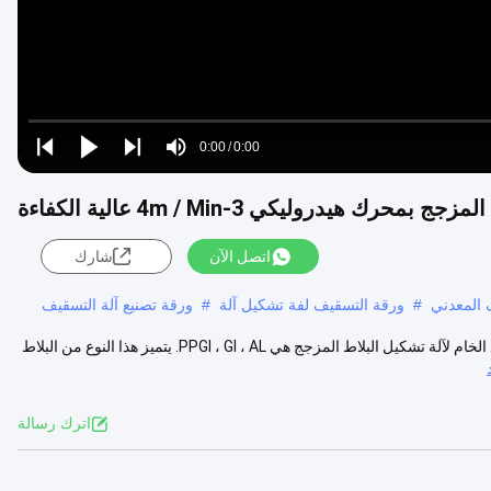
Loaded
:
0%
0:00
/
0:00
Play
Play
Play
Mute
Current
Duration
next
next
محرك هيدروليكي 3-4m / Min عالية الكفاءة
Time
اتصل الآن
شارك
 المعدني
#
ورقة التسقيف لفة تشكيل آلة
#
ورقة تصنيع آلة التسقيف
المحرك الهيدروليكي 3-4m / min بلاط السقف المزجج لفة تشكيل آلة المواد الخام لآلة تشكيل البلاط المزجج هي PPGI ، GI ، AL. يتميز هذا النوع من البلاط
اترك رسالة