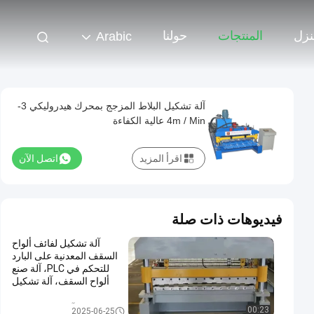
نزل
المنتجات
حولنا
Arabic
آلة تشكيل البلاط المزجج بمحرك هيدروليكي 3-
4m / Min عالية الكفاءة
اقرأ المزيد
اتصل الآن
فيديوهات ذات صلة
آلة تشكيل لفائف ألواح
السقف المعدنية على البارد
للتحكم في PLC، آلة صنع
ألواح السقف، آلة تشكيل
لفائف ألواح الجدران
آلة تشكيل السقف
00:23
2025-06-25