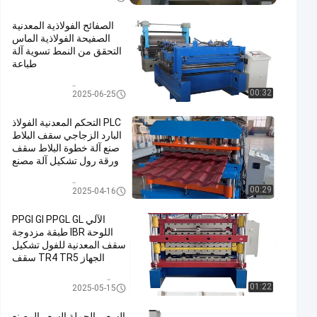
الصفائح الفولاذية المعدنية
الصفيحة الفولاذية الماس
التحقق من النمط تسوية آلة
طباعة
آلة تشكيل السقف
00:32
2025-06-25
PLC التحكم المعدنية الفولاذ
البارد الزجاجي سقف البلاط
صنع آلة خطوة البلاط سقف
ورقة رول تشكيل آلة مصنع
آلة تشكيل السقف
00:29
2025-04-16
الآلي PPGI GI PPGL GL
اللوحة IBR طبقة مزدوجة
سقف المعدنية للفول تشكيل
الجهاز TR4 TR5 سقف
المموجات ورقة الفولاذ البلاط
آلة تشكيل لفة طبقة مزدوجة
01:22
2025-05-15
السعر بالجملة السعر المصنع