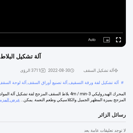
Auto
Picture-
Fullscreen
in-
Picture
آلة تشكيل البلاط المزجج ب
آلة تشكيل السقف
2022-08-30
3711 الرؤى
#
آلة تشكيل لفة ورقة التسقيف,آلة تصنيع أوراق السقف,آلة لوحة السقف
المزجج بميزة المظهر الجميل والكلاسيكي وطعم النعمة. يمكن...
عرض المزيد
رسائل الزائر
لا توجد تعليقات عامة بعد