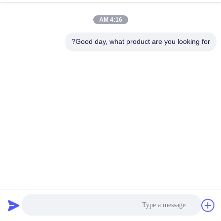
الجودة
4:16 AM
خريطة
Good day, what product are you looking for?
الموقع
سياسة
الخصوصية
مكونات آلة تشكيل لفة مريحة عالية السرعة 10 - 30 م / دقيقة
قطع لطول وتقطيع الخط
2025-03-10
27 الرؤى