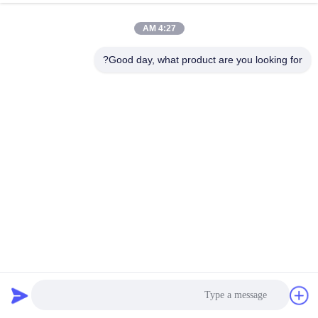
الجودة
4:27 AM
خريطة
Good day, what product are you looking for?
الموقع
سياسة
الخصوصية
الحجر الصلب لوحة السطح معايرة 1000 × 2000 مم قياس
التسطيح
معايرة لوح السطح
2025-03-10
24 الرؤى