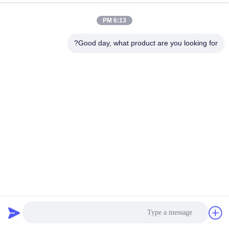
الجودة
6:13 PM
خريطة
Good day, what product are you looking for?
الموقع
سياسة
الخصوصية
5 طن لفة تشكيل آلة مكونات آلة التفكيك الهيدروليكية التلقائي
بدون سيارة
مكونات آلة تشكيل اللف
2025-03-10