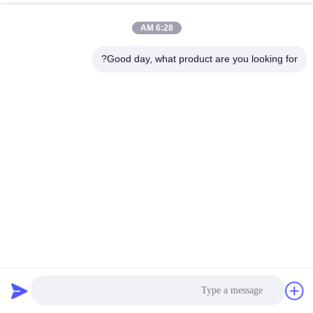
الجودة
6:28 AM
خريطة
Good day, what product are you looking for?
الموقع
سياسة
الخصوصية
0.8-1.0 مم التلقائي مصراع المتداول آلة GI ورقة الأسطوانة
مصراع الباب آلة
آلة تشكيل باب المصراع
2025-03-10
24 الرؤى