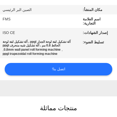
الجودة
مكان المنشأ:
الصين البر الرئيسي
خريطة
اسم العلامة
FMS
التجارية:
الموقع
إصدار الشهادات:
ISO CE
تسليط الضوء:
آلة تشكيل لفة لوحة الجدار ppgl ، آلة تشكيل لفة لوحة
سياسة
الحائط 0.8 مم ، آلة تشكيل شبه منحرف ppgl
,
,
0.8mm wall panel roll forming machine
الخصوصية
ppgl trapezoidal roll forming machine
اتصل بنا!
منتجات مماثلة