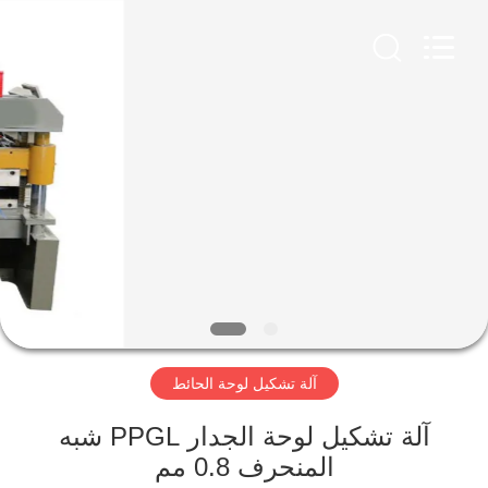
Famous
International
Trading
Co.,
Ltd.
All
Rights
Reserved.
المنزل
المنتجات
حولنا
جولة
في
آلة تشكيل لوحة الحائط
المصنع
آلة تشكيل لوحة الجدار PPGL شبه
مراقبة
المنحرف 0.8 مم