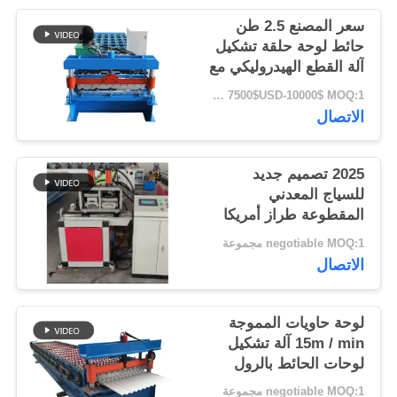
سعر المصنع 2.5 طن
حائط لوحة حلقة تشكيل
آلة القطع الهيدروليكي مع
قطر العمود 50 ملم
7500$USD-10000$ MOQ:1 مجموعة
الاتصال
2025 تصميم جديد
للسياج المعدني
المقطوعة طراز أمريكا
negotiable MOQ:1 مجموعة
الاتصال
لوحة حاويات المموجة
15m / min آلة تشكيل
لوحات الحائط بالرول
تلقائية بالكامل
negotiable MOQ:1 مجموعة