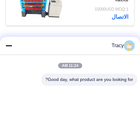
15000USD MOQ:1
الاتصال
فئات شعبية
جميع
Tracy
آلة تشكيل بالدلفنة
11:24 AM
آلة تشكيل السقف
لبلاط السقف
Good day, what product are you looking for?
آلة تشكيل الأنبوب
آلة تشكيل باب
السفلي
المصراع
آلة تشكيل اللفاف
قطع لطول وتقطيع
والمسار
الخط