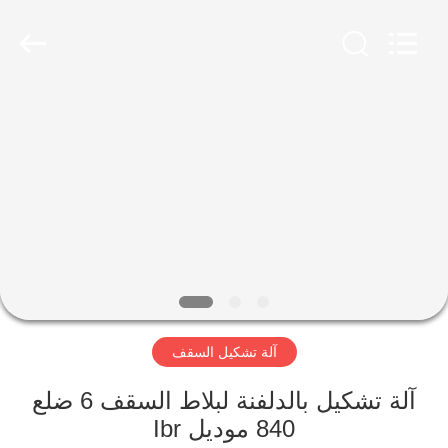
Famous
International
Trading
Co.,
Ltd.
All
Rights
Reserved.
المنزل
المنتجات
حولنا
جولة
في
آلة تشكيل السقف
المصنع
آلة تشكيل بالدلفنة لبلاط السقف 6 ضلع
مراقبة
840 موديل Ibr