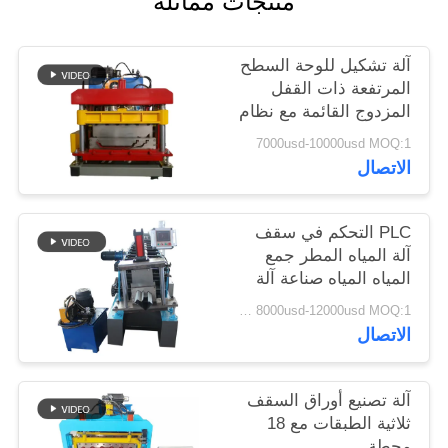
منتجات مماثلة
آلة تشكيل للوحة السطح
المرتفعة ذات القفل
المزدوج القائمة مع نظام
التحكم PLC Delta وبنية
7000usd-10000usd MOQ:1
لوحة الحائط
الاتصال
PLC التحكم في سقف
آلة المياه المطر جمع
المياه المياه صناعة آلة
للتخصيص
8000usd-12000usd MOQ:1 مجموعة
الاتصال
آلة تصنيع أوراق السقف
ثلاثية الطبقات مع 18
محطة