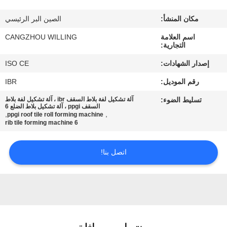
الجودة
مكان المنشأ:
الصين البر الرئيسي
خريطة
اسم العلامة
CANGZHOU WILLING
التجارية:
الموقع
إصدار الشهادات:
ISO CE
رقم الموديل:
IBR
سياسة
تسليط الضوء:
آلة تشكيل لفة بلاط السقف ibr ، آلة تشكيل لفة بلاط
الخصوصية
السقف ppgi ، آلة تشكيل بلاط الضلع 6
,
,
ppgi roof tile roll forming machine
6 rib tile forming machine
اتصل بنا!