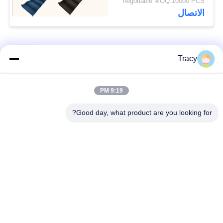
negotiable MOQ:10000 PCS
الاتصال
فئات شعبية
جميع
Tracy
آلة تشكيل بالدلفنة
9:19 PM
آلة تشكيل السقف
لبلاط السقف
Good day, what product are you looking for?
آلة تشكيل الأنبوب
آلة تشكيل باب
السفلي
المصراع
آلة تشكيل اللفاف
قطع لطول وتقطيع
والمسار
الخط
آلة تشكيل لفة طبقة
آلة تشكيل لوحة الحائط
مزدوجة