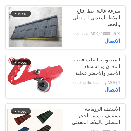
سرعة عالية خط إنتاج
البلاط المعدني المغطى
بالحجر
negotiable MOQ:10000 PCS
الاتصال
المصبوب الصلب قبضة
المعدن ورقة سقف
الأحمر والأخضر عملية
آمنة التشغيل
Negotiable,according the quantity MOQ:1 مجموعة
الاتصال
الأسقف الرومانية
تسقيف بومونا الحجر
المطلي بالبلاط المعدني
0.4 مم