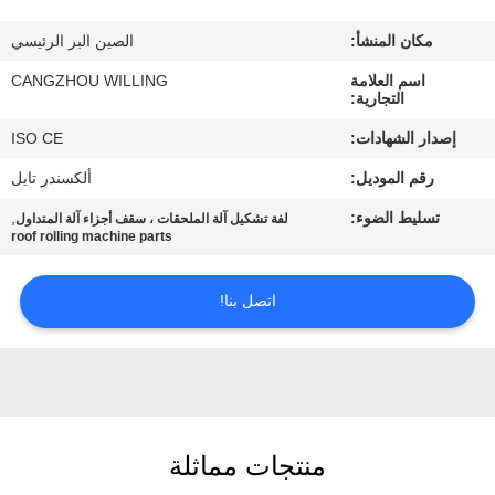
الجودة
مكان المنشأ:
الصين البر الرئيسي
خريطة
اسم العلامة
CANGZHOU WILLING
التجارية:
الموقع
إصدار الشهادات:
ISO CE
رقم الموديل:
ألكسندر تايل
سياسة
تسليط الضوء:
,
لفة تشكيل آلة الملحقات ، سقف أجزاء آلة المتداول
الخصوصية
roof rolling machine parts
اتصل بنا!
منتجات مماثلة