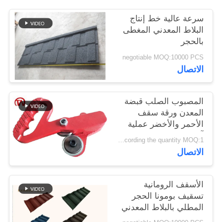
سرعة عالية خط إنتاج
البلاط المعدني المغطى
بالحجر
negotiable MOQ:10000 PCS
الاتصال
المصبوب الصلب قبضة
المعدن ورقة سقف
الأحمر والأخضر عملية
آمنة التشغيل
Negotiable,according the quantity MOQ:1 مجموعة
الاتصال
الأسقف الرومانية
تسقيف بومونا الحجر
المطلي بالبلاط المعدني
0.4 مم