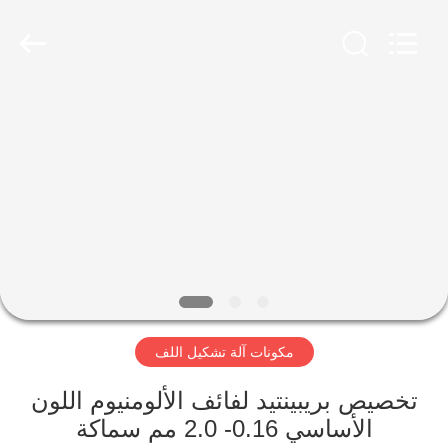
Famous
International
Trading
Co.,
Ltd.
All
Rights
Reserved.
المنزل
المنتجات
حولنا
جولة
في
مكونات آلة تشكيل اللف
المصنع
تخصيص بريبينتيد لفائف الألومنيوم اللون
مراقبة
الأساسي 0.16- 2.0 مم سماكة