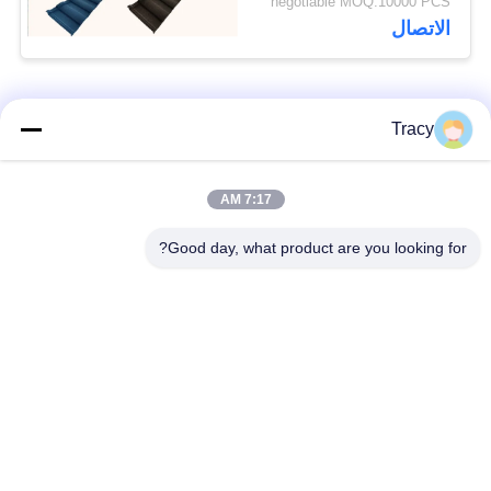
negotiable MOQ:10000 PCS
الاتصال
فئات شعبية
جميع
Tracy
آلة تشكيل بالدلفنة
7:17 AM
آلة تشكيل السقف
لبلاط السقف
Good day, what product are you looking for?
آلة تشكيل الأنبوب
آلة تشكيل باب
السفلي
المصراع
آلة تشكيل اللفاف
قطع لطول وتقطيع
والمسار
الخط
آلة تشكيل لفة طبقة
آلة تشكيل لوحة الحائط
مزدوجة