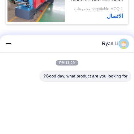
Rollers and High
negotiable MOQ:1 مجموعات
Straightness for
الاتصال
Construction
فئات شعبية
جميع
Ryan Li
آلة تشكيل بالدلفنة
11:09 PM
آلة تشكيل السقف
لبلاط السقف
Good day, what product are you looking for?
آلة تشكيل الأنبوب
آلة تشكيل باب
السفلي
المصراع
آلة تشكيل اللفاف
قطع لطول وتقطيع
والمسار
الخط