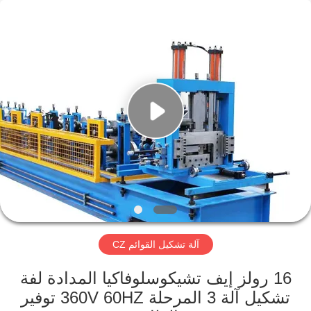
Famous
International
Trading
Co.,
Ltd.
All
Rights
Reserved.
المنزل
المنتجات
حولنا
جولة
في
آلة تشكيل القوائم CZ
المصنع
16 رولز إيف تشيكوسلوفاكيا المدادة لفة
مراقبة
تشكيل آلة 3 المرحلة 360V 60HZ توفير