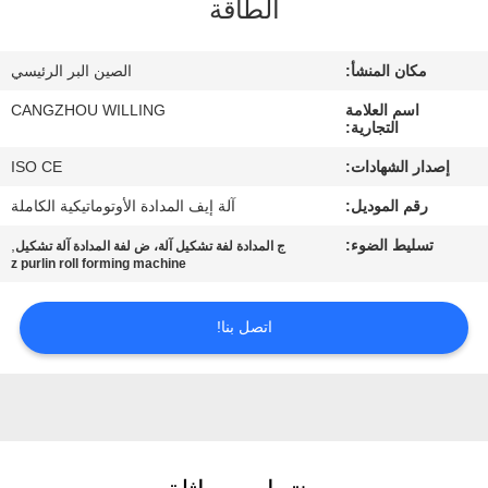
الطاقة
الجودة
مكان المنشأ:
الصين البر الرئيسي
خريطة
اسم العلامة
CANGZHOU WILLING
الموقع
التجارية:
إصدار الشهادات:
ISO CE
سياسة
رقم الموديل:
آلة إيف المدادة الأوتوماتيكية الكاملة
الخصوصية
تسليط الضوء:
,
ج المدادة لفة تشكيل آلة، ض لفة المدادة آلة تشكيل
z purlin roll forming machine
اتصل بنا!