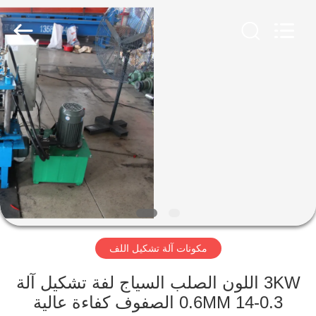
Famous
International
Trading
Co.,
Ltd.
All
Rights
Reserved.
المنزل
المنتجات
حولنا
جولة
في
مكونات آلة تشكيل اللف
المصنع
3KW اللون الصلب السياج لفة تشكيل آلة
مراقبة
0.3-0.6MM 14 الصفوف كفاءة عالية