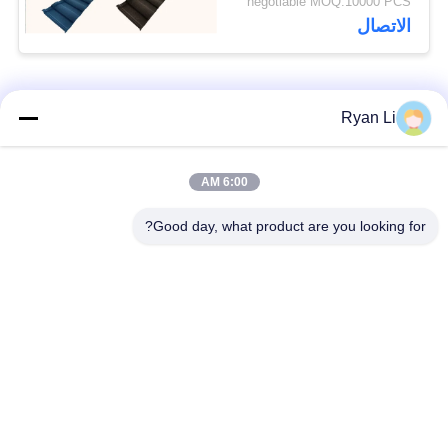
negotiable MOQ:10000 PCS
الاتصال
فئات شعبية
جميع
Ryan Li
آلة تشكيل بالدلفنة
6:00 AM
آلة تشكيل السقف
لبلاط السقف
Good day, what product are you looking for?
آلة تشكيل الأنبوب
آلة تشكيل باب
السفلي
المصراع
آلة تشكيل اللفاف
قطع لطول وتقطيع
والمسار
الخط
آلة تشكيل لفة طبقة
آلة تشكيل لوحة الحائط
مزدوجة