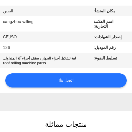
الجودة
مكان المنشأ:
الصين
خريطة
اسم العلامة
cangzhou willing
التجارية:
الموقع
إصدار الشهادات:
CE,ISO
رقم الموديل:
136
سياسة
تسليط الضوء:
,
لفة تشكيل أجزاء الجهاز ، سقف أجزاء آلة المتداول
الخصوصية
roof rolling machine parts
اتصل بنا!
منتجات مماثلة