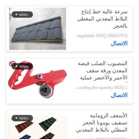
سرعة عالية خط إنتاج
البلاط المعدني المغطى
بالحجر
negotiable MOQ:10000 PCS
الاتصال
المصبوب الصلب قبضة
المعدن ورقة سقف
الأحمر والأخضر عملية
آمنة التشغيل
Negotiable,according the quantity MOQ:1 مجموعة
الاتصال
الأسقف الرومانية
تسقيف بومونا الحجر
المطلي بالبلاط المعدني
0.4 مم