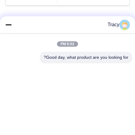
فئات شعبية
جميع
Tracy
آلة تشكيل بالدلفنة
6:02 PM
آلة تشكيل السقف
لبلاط السقف
Good day, what product are you looking for?
آلة تشكيل الأنبوب
آلة تشكيل باب
السفلي
المصراع
آلة تشكيل اللفاف
قطع لطول وتقطيع
والمسار
الخط
آلة تشكيل لفة طبقة
آلة تشكيل لوحة الحائط
مزدوجة