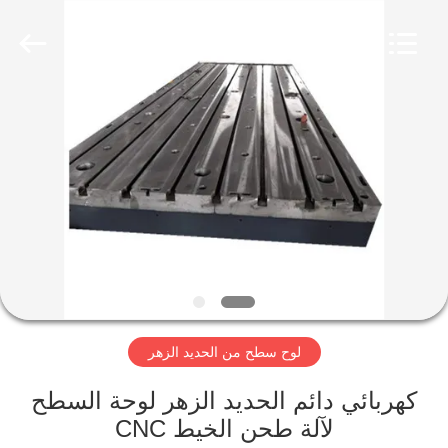
Famous
International
Trading
Co.,
Ltd.
All
Rights
Reserved.
المنزل
المنتجات
حولنا
جولة
في
لوح سطح من الحديد الزهر
المصنع
كهربائي دائم الحديد الزهر لوحة السطح
مراقبة
لآلة طحن الخيط CNC