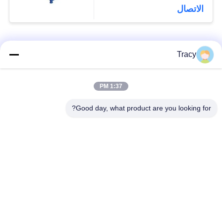
الاتصال
فئات شعبية
جميع
Tracy
آلة تشكيل بالدلفنة
1:37 PM
آلة تشكيل السقف
لبلاط السقف
Good day, what product are you looking for?
آلة تشكيل الأنبوب
آلة تشكيل باب
السفلي
المصراع
آلة تشكيل اللفاف
قطع لطول وتقطيع
والمسار
الخط
آلة تشكيل لفة طبقة
آلة تشكيل لوحة الحائط
مزدوجة